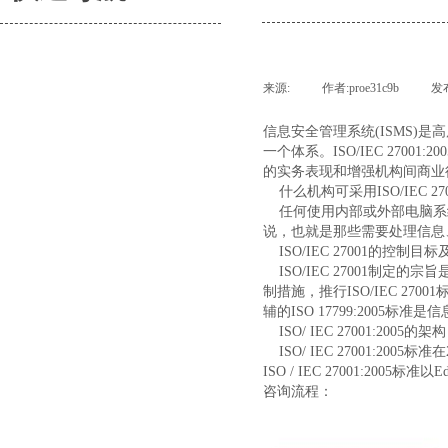
BSCI
来源:
|
作者:
proe31c9b
|
发
ESD
信息安全管理系统(ISMS
FSC
一个体系。ISO/IEC 27
的实务表现和增强机构间商业
IRIS
关于我们
什么机构可采用ISO/IEC 270
任何使用内部或外部电脑系统、拥
ISO9001
说，也就是那些需要处理信息
ISO/IEC 27001的控制目
ISO13485
ISO/IEC 27001制定
制措施，推行ISO/IEC 27
ISO14001
辅的ISO 17799:200
ISO/ IEC 27001:2005的架构
ISO22000
ISO/ IEC 27001:20
ISO / IEC 27001:2
ISO22716
咨询流程：
ISO27001