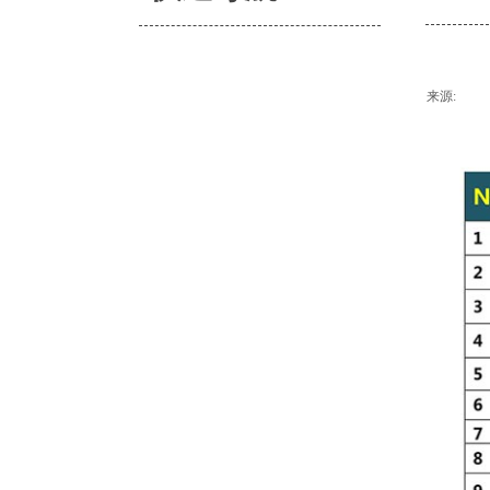
BSCI
来源:
|
ESD
FSC
IRIS
关于我们
ISO9001
ISO13485
ISO14001
ISO22000
ISO22716
ISO27001