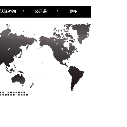
认证咨询
\
公开课
\
更多