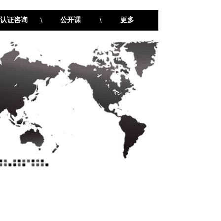
认证咨询
\
公开课
\
更多